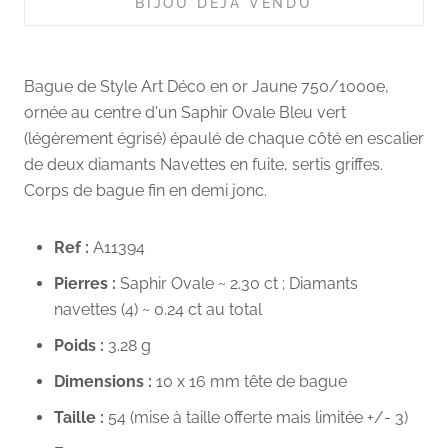
BIJOU DÉJÀ VENDU
Bague de Style Art Déco en or Jaune 750/1000e,
ornée au centre d'un Saphir Ovale Bleu vert
(légèrement égrisé) épaulé de chaque côté en escalier
de deux diamants Navettes en fuite, sertis griffes.
Corps de bague fin en demi jonc.
Ref :
A11394
Pierres :
Saphir Ovale ~ 2.30 ct ; Diamants
navettes (4) ~ 0.24 ct au total
Poids :
3.28
g
Dimensions :
10 x 16 mm tête de bague
Taille :
54 (mise à taille offerte mais limitée +/- 3)