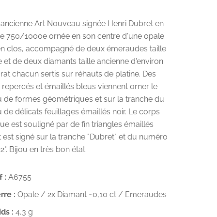
ancienne Art Nouveau signée Henri Dubret en
ne 750/1000e ornée en son centre d'une opale
 en clos, accompagné de deux émeraudes taille
 et de deux diamants taille ancienne d'environ
rat chacun sertis sur réhauts de platine. Des
repercés et émaillés bleus viennent orner le
u de formes géométriques et sur la tranche du
 de délicats feuillages émaillés noir. Le corps
e est souligné par de fin triangles émaillés
t est signé sur la tranche "Dubret" et du numéro
2". Bijou en très bon état.
 :
A6755
rre :
Opale / 2x Diamant ~0,10 ct / Emeraudes
ds :
4,3 g