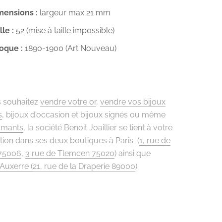
mensions :
largeur max 21 mm
lle :
52 (mise à taille impossible)
oque :
1890-1900 (Art Nouveau)
s souhaitez
vendre votre or
,
vendre vos bijoux
s
, bijoux d'occasion et bijoux signés ou même
amants
, la société Benoit Joaillier se tient à votre
tion dans ses deux boutiques à Paris (
1, rue de
 75006
,
3 rue de Tlemcen 75020
) ainsi que
Auxerre (
21, rue de la Draperie 89000
).