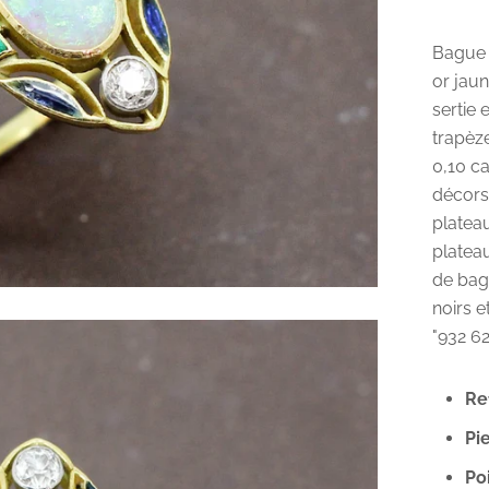
Bague 
or jau
sertie
trapèze
0,10 ca
décors 
platea
plateau
de bagu
noirs e
"932 62
Ref
Pie
Poi