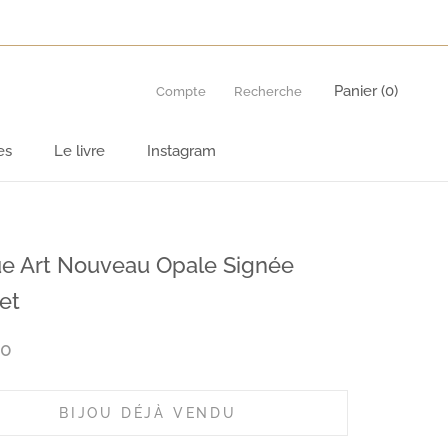
Panier (
0
)
Compte
Recherche
es
Le livre
Instagram
es
Le livre
Instagram
e Art Nouveau Opale Signée
et
00
BIJOU DÉJÀ VENDU