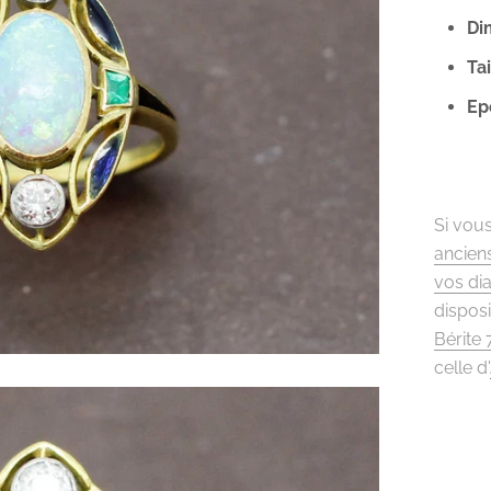
Di
Tai
Ep
Si vou
ancien
vos di
disposi
Bérite
celle d'