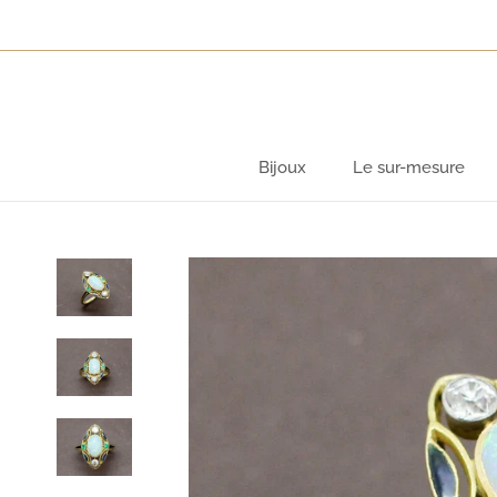
Aller
au
contenu
Bijoux
Le sur-mesure
Bijoux
Le sur-mesure