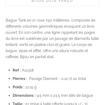
BIJOU DÉJÀ VENDU
Bague Tank en or rose 750 millièmes, composée de
différents volumes géométriques évoquant un livre
ouvert. En son centre, une ligne rappelant les pages
du livre est sublimée par un pavage de diamants taille
brillant, sertis en platine clos et grains. Le corps de
bague, épais et effilé, offre une allure robuste et
raffinée. Bijou en parfait état.
Ref :
A11318
Pierres :
Pavage Diamant ~ 0.12 ct au total
Poids :
12.15
g
Dimensions :
9.5
mm x 23.5 mm tête de bague
Taille :
51
(mise à taille offerte jusqu'à +/- 3)