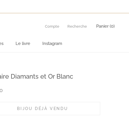
Panier (
0
)
Compte
Recherche
es
Le livre
Instagram
es
Le livre
Instagram
aire Diamants et Or Blanc
0
BIJOU DÉJÀ VENDU