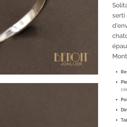
Solit
serti
d'env
chato
épaul
Mont
Ref
Pie
cen
Poi
Di
Tai