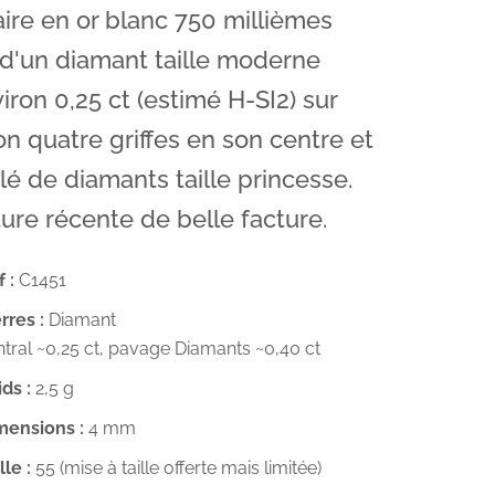
aire en or blanc 750 millièmes
 d'un diamant taille moderne
iron 0,25 ct (estimé H-SI2) sur
n quatre griffes en son centre et
é de diamants taille princesse.
ure récente de belle facture.
 :
C1451
rres :
Diamant
tral
~0,25 ct, pavage Diamants
~0,40 ct
ds :
2,5
g
mensions :
4
mm
lle :
55 (mise à taille offerte mais limitée)