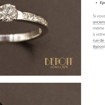
Ep
Si vou
ancien
même
à votre
rue de
89000
)