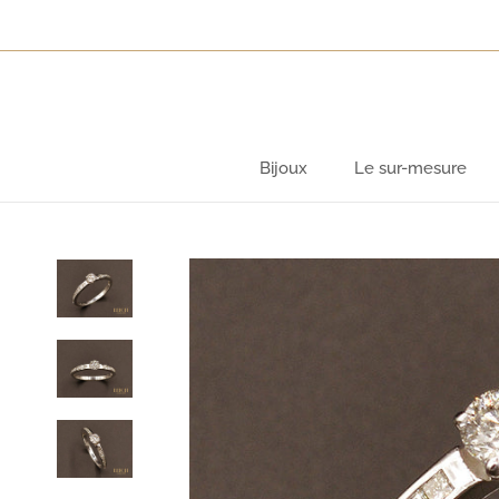
Aller
au
contenu
Bijoux
Le sur-mesure
Bijoux
Le sur-mesure